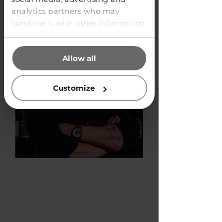
analytics partners who may
combine it with other information
that you’ve provided to them or
that they’ve collected from your
Allow all
use of their services.
Customize
Kacper Dylak
Founder & CMO