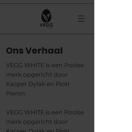
Ons Verhaal
VEGG WHITE is een Poolse
merk opgericht door
Kacper Dylak en Piotr
Pieron.
VEGG WHITE is een Poolse
merk opgericht door
Kacper Dylak en Piotr