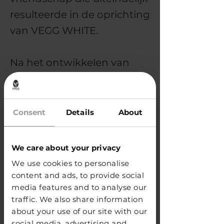
resulteerde in de oprichting
van VEGG WHITE.
Na het ontwikkelen van
een vegan vervanger voor
eiwit richtten Kacper en
Piotr het bedrijf op om hun
Consent
Details
About
uitvinding met de wereld te
delen. Met VEGG WHITE
We care about your privacy
beginnen zij een revolutie
We use cookies to personalise
in de wereld van moderne
content and ads, to provide social
media features and to analyse our
mixologie.
traffic. We also share information
about your use of our site with our
social media, advertising and