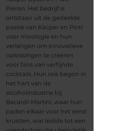
Pieron. Het bedrijf is
ontstaan uit de gedeelde
passie van Kacper en Piotr
voor mixologie en hun
verlangen om innovatieve
oplossingen te creëren
voor fans van verfijnde
cocktails. Hun reis begon in
het hart van de
alcoholindustrie bij
Bacardi-Martini, waar hun
paden elkaar voor het eerst
kruisten, wat leidde tot een
vriendschap die uiteindelijk