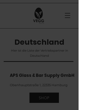
Deutschland
Hier ist die Liste der Vertriebspartner in
Deutschland
APS Glass & Bar Supply GmbH
Obenhauptstraße 1, 22335 Hamburg
SHOP