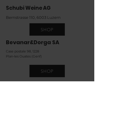
Schubi Weine AG
Bernstrasse 110, 6003 Luzern
SHOP
Bevanar&Dorga SA
Case postale 98, 1228
Plan-les Ouates (Genf)
SHOP
Kaufmann Wine & Drinks AG
Benkenstrasse 10, 4112 Bättwil
SHOP
Drinks.ch