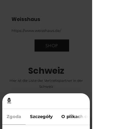
Weisshaus
https://www.weisshaus.de/
SHOP
Schweiz
Hier ist die Liste der Vertriebspartner in der
Schweiz
Theo Rietschi Getränke
Zgoda
Szczegóły
O plikach cookies
Talstrasse 84, Arlesheim