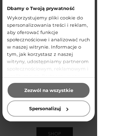
SHOP
Dbamy o Twoją prywatność
Wykorzystujemy pliki cookie do
spersonalizowania treści i reklam,
aby oferować funkcje
społecznościowe i analizować ruch
Intercomestibles AG
w naszej witrynie. Informacje o
tym, jak korzystasz z naszej
Binzstrasse 23, 8045 Zürich
witryny, udostępniamy partnerom
społecznościowym, reklamowym i
SHOP
analitycznym. Partnerzy mogą
połączyć te informacje z innymi
Zezwól na wszystkie
danymi otrzymanymi od Ciebie
lub uzyskanymi podczas
korzystania z ich usług.
Hofer Wine And Spirits
Spersonalizuj
Zeltweg 26, 8032 Zürich
SHOP