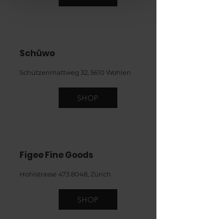
Schüwo
Schützenmattweg 32, 5610 Wohlen
SHOP
Figee Fine Goods
Hohlstrasse
473 8048
, Zürich
SHOP