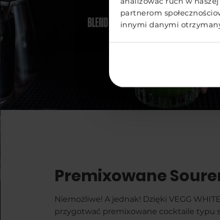
analizować ruch w naszej 
partnerom społecznościo
innymi danymi otrzymanym
Premixowane Soure
Niemożliwe! A jednak! Dzięki VEGG WHIT
przygotwać premixowane cocktaile typu s