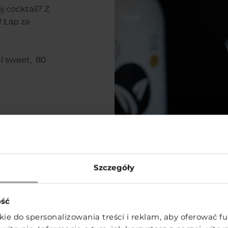
 cocktail? Z
 Łap za
ml sweet, 80
Szczegóły
Jadaln
ość
ie do spersonalizowania treści i reklam, aby oferować f
Zaskocz swoic