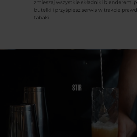
zmieszaj wszystkie składniki blenderem, p
butelki i przyśpiesz serwis w trakcie praw
tabaki.