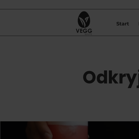
Start
Odkryj