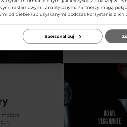
witrynie. Informacje o tym, jak korzystasz z naszej witr
powietrza, kt
wym, reklamowym i analitycznym. Partnerzy mogą połącz
tego chcesz, 
i od Ciebie lub uzyskanymi podczas korzystania z ich 
Przykładowa r
ml VEGG WHI
Spersonalizuj
Ze
ry
E możesz
our,