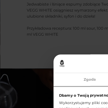
Jedwabiste i lśniące espumy zdobiące Twój
VEGG WHITE osiągniesz wymarzony efekt!
ulubione składniki, syfon i do dzieła!
Przykładowa receptura: 100 ml sour, 100 
ml VEGG WHITE
Zgoda
Dbamy o Twoją prywatn
Wykorzystujemy pliki cook