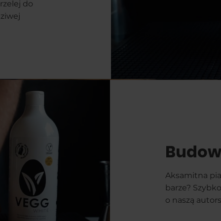
rzelej do
dziwej
Budowa
Aksamitna pia
barze? Szybko
o naszą autor