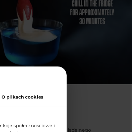
O plikach cookies
e powietrze
unkcje społecznościowe i
h gości wyjątkową strukturą jadalnego