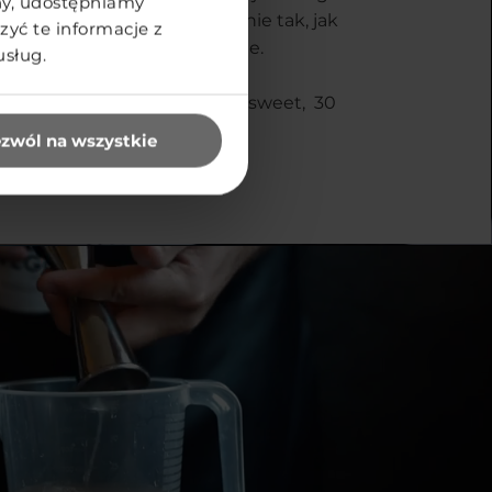
yny, udostępniamy
óre smakować będzie dokładnie tak, jak
yć te informacje z
dzięki VEGG WHITE oczywiście.
usług.
eceptura: 50 ml sour, 100 ml sweet, 30
TE
zwól na wszystkie