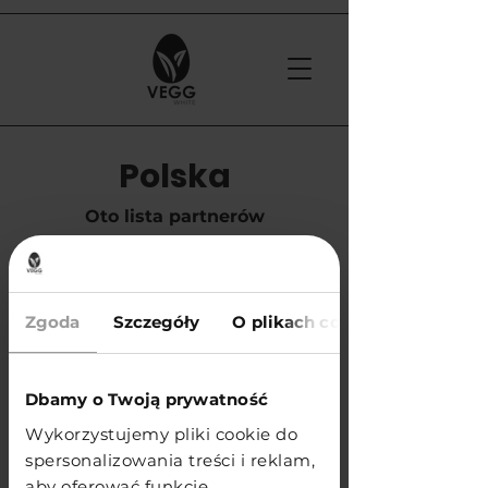
Polska
Oto lista partnerów
handlowych w Polsce
Zgoda
Szczegóły
O plikach cookies
​APS Glass & Bar Supply Sp. z o.o.
e-mail:
info@apspolska.pl
tel. +48 668 233 573
Dbamy o Twoją prywatność
Wykorzystujemy pliki cookie do
KUP
spersonalizowania treści i reklam,
aby oferować funkcje