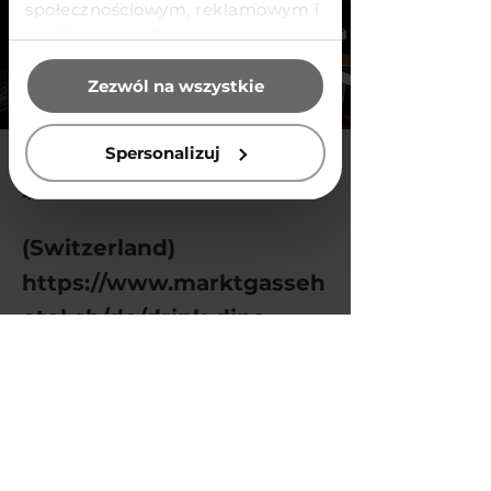
społecznościowym, reklamowym i
analitycznym. Partnerzy mogą
połączyć te informacje z innymi
Zezwól na wszystkie
danymi otrzymanymi od Ciebie
lub uzyskanymi podczas
korzystania z ich usług.
Spersonalizuj
4 lut 2024
(Switzerland)
https://www.marktgasseh
otel.ch/de/drink-dine
Previous
Next