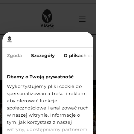
< Back
Zgoda
Szczegóły
O plikach cookies
IGNIV ( ** Michelin
) - Zürich
Dbamy o Twoją prywatność
Wykorzystujemy pliki cookie do
spersonalizowania treści i reklam,
aby oferować funkcje
społecznościowe i analizować ruch
w naszej witrynie. Informacje o
tym, jak korzystasz z naszej
witryny, udostępniamy partnerom