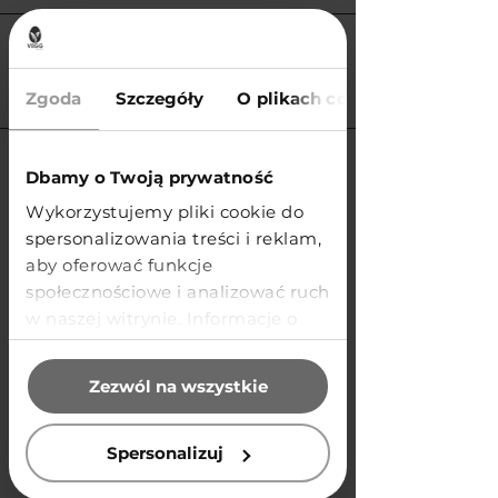
Zgoda
Szczegóły
O plikach cookies
AUSTRIA
Dbamy o Twoją prywatność
Wykorzystujemy pliki cookie do
Our partner in Austria is
spersonalizowania treści i reklam,
aby oferować funkcje
społecznościowe i analizować ruch
WEISSHAUS
w naszej witrynie. Informacje o
tym, jak korzystasz z naszej
mark.henderson@weisshaus.at
witryny, udostępniamy partnerom
Zezwól na wszystkie
SHOP
społecznościowym, reklamowym i
analitycznym. Partnerzy mogą
połączyć te informacje z innymi
Spersonalizuj
danymi otrzymanymi od Ciebie