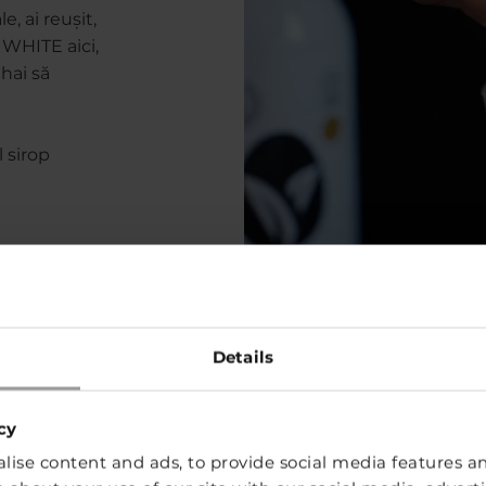
, ai reușit,
 WHITE aici,
 hai să
 sirop
Details
Aer co
cy
ise content and ads, to provide social media features and
Surprinde-ți o