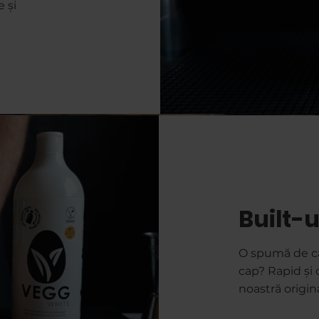
 și
Built-u
O spumă de cat
cap? Rapid și
noastră origin