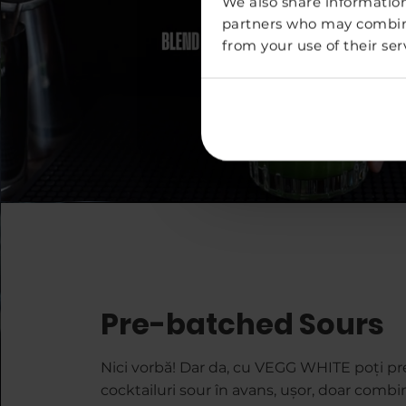
We also share information
partners who may combine 
from your use of their ser
Pre-batched Sours
Nici vorbă! Dar da, cu VEGG WHITE poți p
cocktailuri sour în avans, ușor, doar comb