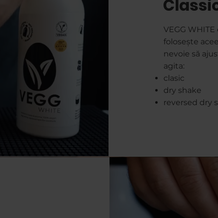
Classi
VEGG WHITE es
folosește acee
nevoie să ajus
agita:
clasic
dry shake
reversed dry