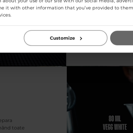
 about your use of our site with our social media, adverti
comestibil car
it with other information that you’ve provided to them 
datorită VEG
vices.
Rețetă de exe
simplu, 30 m
Customize
repara
inând toate