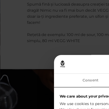
Spumă fină și lucioasă deasupra creației tale
dragă! Nimic nu va fi mai bun decât VEGG
doar ia-ți ingrediente preferate, un sifon și
facem!
Rețetă de exemplu: 100 ml de sour, 100 ml
simplu, 80 ml VEGG WHITE
Consent
We care about your priva
We use cookies to personal