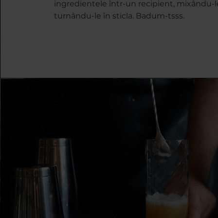
ingredientele într-un recipient, mixându-le
turnându-le în sticla. Badum-tsss.