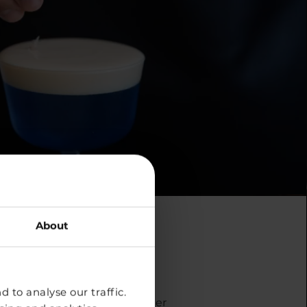
About
mestibil
 to analyse our traffic.
aspeții cu senzații unice de aer