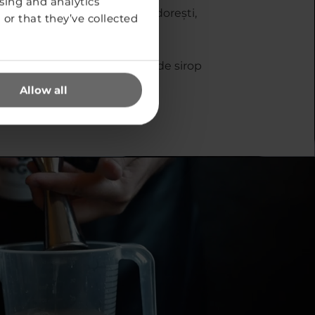
sing and analytics
e are exact gustul pe care îl dorești,
or that they’ve collected
G WHITE.
mplu: 50 ml de sour, 100 ml de sirop
l VEGG WHITE
Allow all